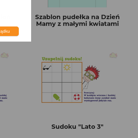
zień
Szablon pudełka na Dzień
Mamy z małymi kwiatami
ządku
Sudoku "Lato 3"