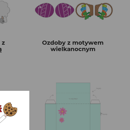
 z
Ozdoby z motywem
ą
wielkanocnym