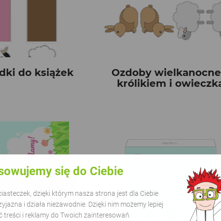
dki do książek
Ozdoby wielkanocne
królikiem i owieczk
sowujemy się do Ciebie
asteczek, dzięki którym nasza strona jest dla Ciebie
zyjazna i działa niezawodnie. Dzięki nim możemy lepiej
treści i reklamy do Twoich zainteresowań.