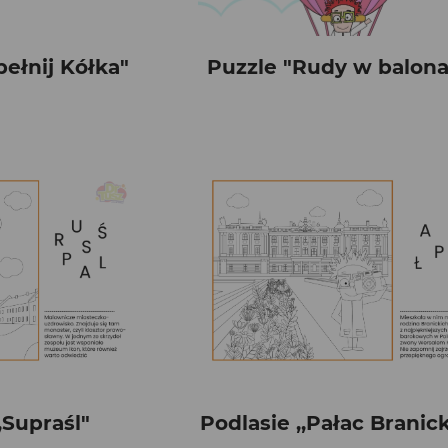
ełnij Kółka"
Puzzle "Rudy w balon
,Supraśl"
Podlasie ,,Pałac Branic