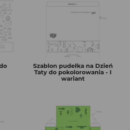
 do
Szablon pudełka na Dzień
Taty do pokolorowania - I
wariant