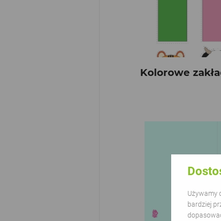
Kolorowe zakła
Dosto
Używamy ci
bardziej pr
dopasować 