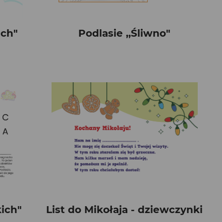
ach"
Podlasie ,,Śliwno"
kich"
List do Mikołaja - dziewczynki