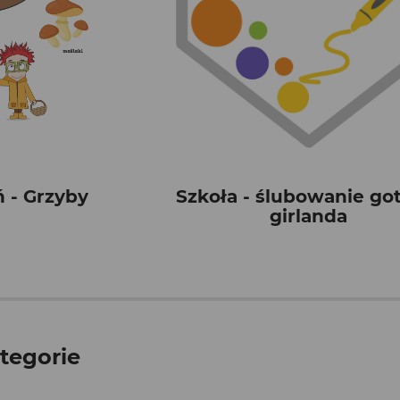
ń - Grzyby
Szkoła - ślubowanie g
girlanda
tegorie