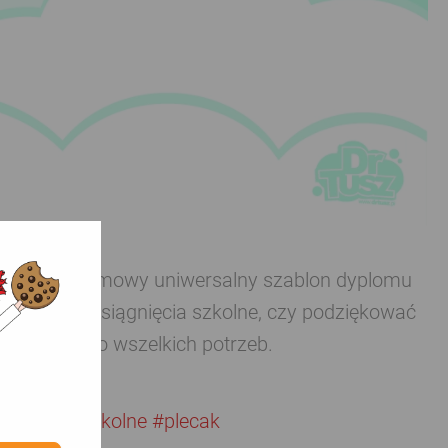
ji? Nasz darmowy uniwersalny szablon dyplomu
 ucznia za osiągnięcia szkolne, czy podziękować
stosować do wszelkich potrzeb.
przybory szkolne
#plecak