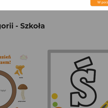
W por
orii - Szkoła