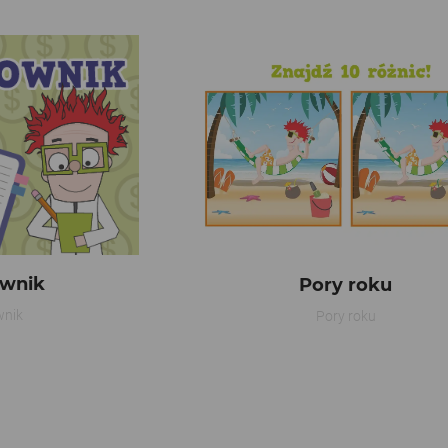
wnik
Pory roku
wnik
Pory roku