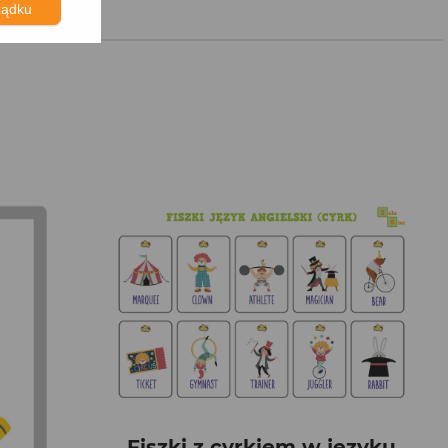
ządku
Fiszki z cyrkiem w języku