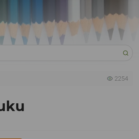
2254
ruku