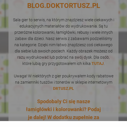
BLOG.DOKTORTUSZ.PL
Sala gier to serwis, na którym znajdziesz wiele ciekawych i
edukacyjnych materiałów do wydrukowania. Są tu
przeróżne kolorowanki, łamigłówki, rebusy i wiele innych
zabaw dla dzieci. Nasz serwis z zabawami podzieliliśmy
na kategorie. Dzięki nim łatwo znajdziesz coś ciekawego
dla siebie lub swoich pociech. Każdy obrazek możesz od
razu wydrukować lub pobrać na swój dysk. Dla osób,
które lubią gry przygotowałem ich kilka
TUTAJ
.
Uwaga! W niektórych z gier poukrywałem kody rabatowe
na zamienniki tuszów i tonerów w sklepie internetowym
DRTUSZ.PL
Spodobały Ci się nasze
łamigłówki i kolorowanki? Podaj
je dalej! W dodatku zupełnie za
darmo! Udostępnianie naszych