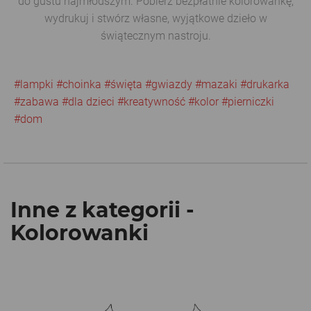
do gustu najmłodszym. Pobierz bezpłatnie kolorowankę,
wydrukuj i stwórz własne, wyjątkowe dzieło w
świątecznym nastroju.
#lampki
#choinka
#święta
#gwiazdy
#mazaki
#drukarka
#zabawa
#dla dzieci
#kreatywność
#kolor
#pierniczki
#dom
Inne z kategorii -
Kolorowanki