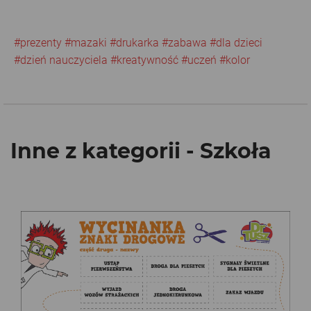
#prezenty
#mazaki
#drukarka
#zabawa
#dla dzieci
#dzień nauczyciela
#kreatywność
#uczeń
#kolor
Inne z kategorii - Szkoła