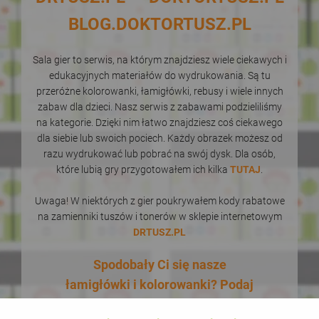
BLOG.DOKTORTUSZ.PL
Sala gier to serwis, na którym znajdziesz wiele ciekawych i
edukacyjnych materiałów do wydrukowania. Są tu
przeróżne kolorowanki, łamigłówki, rebusy i wiele innych
zabaw dla dzieci. Nasz serwis z zabawami podzieliliśmy
na kategorie. Dzięki nim łatwo znajdziesz coś ciekawego
dla siebie lub swoich pociech. Każdy obrazek możesz od
razu wydrukować lub pobrać na swój dysk. Dla osób,
które lubią gry przygotowałem ich kilka
TUTAJ
.
Uwaga! W niektórych z gier poukrywałem kody rabatowe
na zamienniki tuszów i tonerów w sklepie internetowym
DRTUSZ.PL
Spodobały Ci się nasze
łamigłówki i kolorowanki? Podaj
je dalej! W dodatku zupełnie za