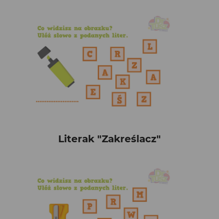
Literak "Zakreślacz"