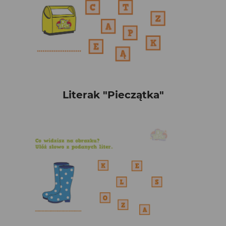
Literak "Pieczątka"