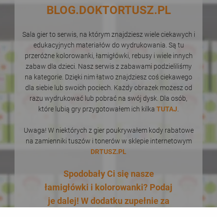
BLOG.DOKTORTUSZ.PL
Sala gier to serwis, na którym znajdziesz wiele ciekawych i
edukacyjnych materiałów do wydrukowania. Są tu
przeróżne kolorowanki, łamigłówki, rebusy i wiele innych
zabaw dla dzieci. Nasz serwis z zabawami podzieliliśmy
na kategorie. Dzięki nim łatwo znajdziesz coś ciekawego
dla siebie lub swoich pociech. Każdy obrazek możesz od
razu wydrukować lub pobrać na swój dysk. Dla osób,
które lubią gry przygotowałem ich kilka
TUTAJ
.
Uwaga! W niektórych z gier poukrywałem kody rabatowe
na zamienniki tuszów i tonerów w sklepie internetowym
DRTUSZ.PL
Spodobały Ci się nasze
łamigłówki i kolorowanki? Podaj
je dalej! W dodatku zupełnie za
darmo! Udostępnianie naszych