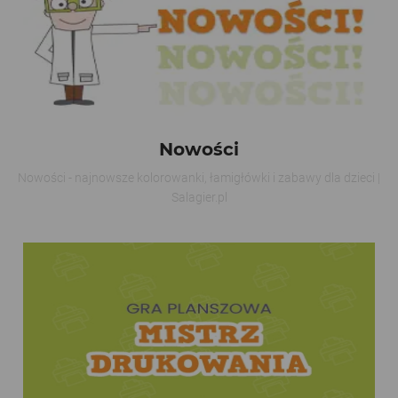
Nowości
Nowości - najnowsze kolorowanki, łamigłówki i zabawy dla dzieci |
Salagier.pl