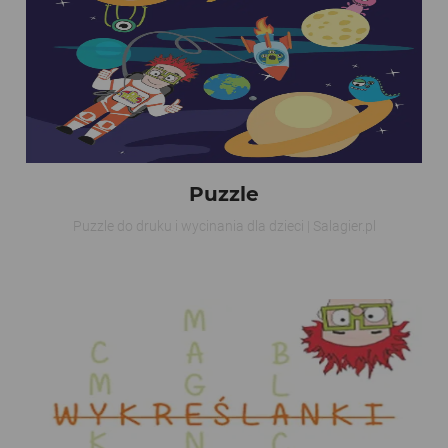
Puzzle
Puzzle do druku i wycinania dla dzieci | Salagier.pl