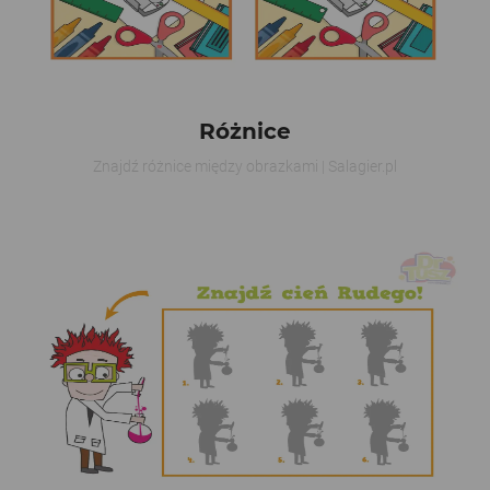
Różnice
Znajdź różnice między obrazkami | Salagier.pl