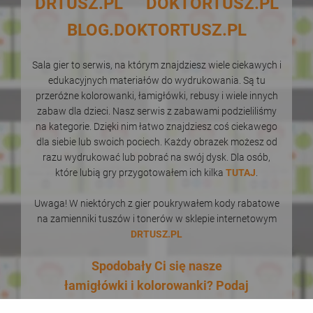
DRTUSZ.PL
DOKTORTUSZ.PL
BLOG.DOKTORTUSZ.PL
Sala gier to serwis, na którym znajdziesz wiele ciekawych i
edukacyjnych materiałów do wydrukowania. Są tu
przeróżne kolorowanki, łamigłówki, rebusy i wiele innych
zabaw dla dzieci. Nasz serwis z zabawami podzieliliśmy
na kategorie. Dzięki nim łatwo znajdziesz coś ciekawego
dla siebie lub swoich pociech. Każdy obrazek możesz od
razu wydrukować lub pobrać na swój dysk. Dla osób,
które lubią gry przygotowałem ich kilka
TUTAJ
.
Uwaga! W niektórych z gier poukrywałem kody rabatowe
na zamienniki tuszów i tonerów w sklepie internetowym
DRTUSZ.PL
Spodobały Ci się nasze
łamigłówki i kolorowanki? Podaj
je dalej! W dodatku zupełnie za