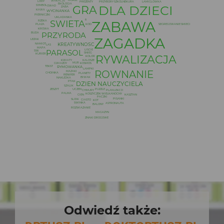
MORZE
WAKACJE
LODY
LAMIGLOWKA
PREZENTY
KURA
PRZYBORY SZKOLNE
EKOLOGIA
DLA DZIECI
GRA
SYMBOL
OWAD
ZABA
KAWA
WYCINANKA
PIERNICZKI
UKLADANKA
6
SWIETA
ZABAWA
RZEKA
SEGREGOWANIE SMIECI
KOD
PLAZA
KROWA
PRZYRODA
BUDA
ZAGADKA
LEZAK
KREATYWNOSC
NAMIOT
LAS
MAPA
PARASOL
LISCIE
556
SNIEG
KURIER
RYWALIZACJA
KOLOR
KWIATY
KALOSZE
MUR
GWIAZDY
KOSMOS
RYMOWANKA
TEKST
LAMPKI
ROWNANIE
MAZAKI
CHOINKA
PLANETY
RENIFER
BIWAK
NAKLEJKA
PTAK
DZIEN NAUCZYCIELA
SZALIK
PUZZLE
UCZEN
ZESZYT
CHMURY
PLAN LEKCJI
PALMA
KOSZYCZEK WIELKANOCNY
KASZTAN
CIEN
PACZKI
PISANKI
SLOIK
CIASTO
KOT
SWINKA
ASTRONAUTA
BALONY
ROZWIAZANIE
MAGAZYN
ZNAKI DROGOWE
Odwiedź także: