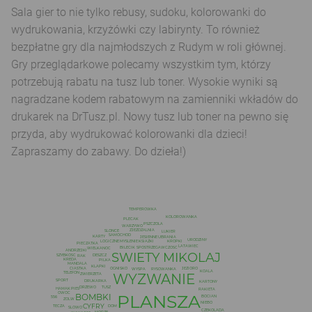
Sala gier to nie tylko rebusy, sudoku, kolorowanki do
wydrukowania, krzyżówki czy labirynty. To również
bezpłatne gry dla najmłodszych z Rudym w roli głównej.
Gry przeglądarkowe polecamy wszystkim tym, którzy
potrzebują rabatu na tusz lub toner. Wysokie wyniki są
nagradzane kodem rabatowym na zamienniki wkładów do
drukarek na DrTusz.pl. Nowy tusz lub toner na pewno się
przyda, aby wydrukować kolorowanki dla dzieci!
Zapraszamy do zabawy. Do dzieła!)
TEMPEROWKA
KOLOROWANKA
PLECAK
PSZCZOLA
WARZYWO
ZJEZDZALNIA
SLONCE
LUKIER
SAMOCHOD
KARTY
JESIENNE UBRANIA
URODZINY
KSIAZKI
LOGICZNE MYSLENIE
KROPKI
PIECZATKA
LATAWIEC
BILECIK
SPOSTRZEGAWCZOSC
WIELKANOC
ANDRZEJKI
SWIETY MIKOLAJ
SZYBKOSC
DESZCZ
RAK
KREDA
PILKA
MANDALA
KLAPKI
JEZIORO
CIASTKA
OGNISKO
RYSOWANKA
WYSPA
KOALA
TELEFON
WYZWANIE
ZWIERZETA
SPORT
DRUKARKA
KARTONY
TUSZ
DRZEWO
HAMAK
PIES
RAKIETA
OWOC
PLANSZA
BOMBKI
BOCIAN
556
ZOLW
NIEBO
CYFRY
TECZA
DOM
SLOWO
CZEKOLADA