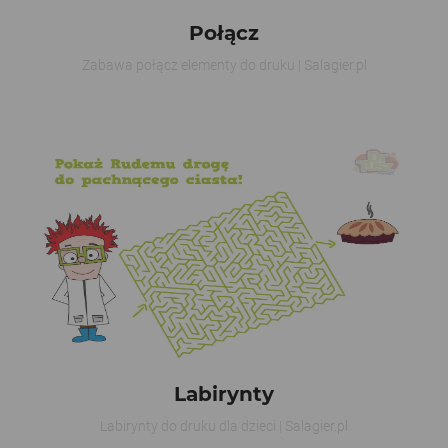
Połącz
Zabawa połącz elementy do druku | Salagier.pl
Labirynty
Labirynty do druku dla dzieci | Salagier.pl