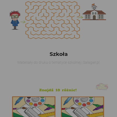
Szkoła
Materiały do druku o tematyce szkolnej | Salagier.pl