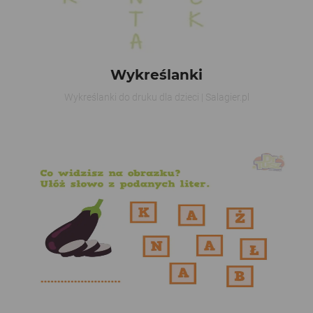
Wykreślanki
Wykreślanki do druku dla dzieci | Salagier.pl