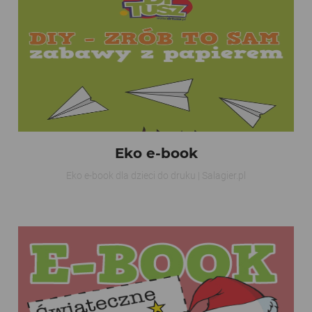
Eko e-book
Eko e-book dla dzieci do druku | Salagier.pl