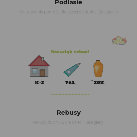
Podlasie
Kolorowanki podróże dla dzieci do druku | Salagier.pl
Rebusy
Rebusy do druku dla dzieci | Salagier.pl