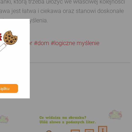
anki, którą trzeba ułożyć we właściwej kolejności
awa jest łatwa i ciekawa oraz stanowi doskonałe
ogicznego myślenia.
eszcz
#kolor
#dom
#logiczne myślenie
ządku