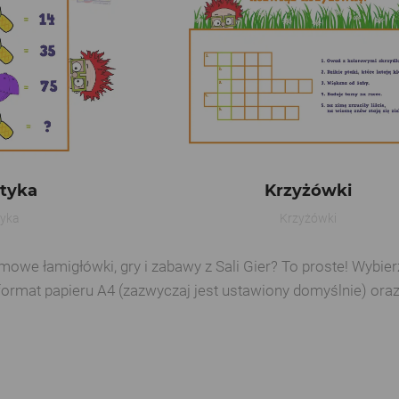
tyka
Krzyżówki
yka
Krzyżówki
e łamigłówki, gry i zabawy z Sali Gier? To proste! Wybierz 
format papieru A4 (zazwyczaj jest ustawiony domyślnie) ora