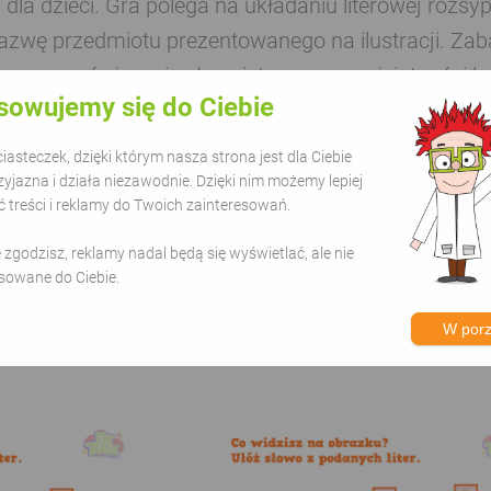
dla dzieci. Gra polega na układaniu literowej rozsyp
azwę przedmiotu prezentowanego na ilustracji. Zab
ćwiczenie słownictwa oraz umiejętności l
sowujemy się do Ciebie
#zabawa
#dla dzieci
#rozwiązanie
#kreatywność
#d
asteczek, dzięki którym nasza strona jest dla Ciebie
zyjazna i działa niezawodnie. Dzięki nim możemy lepiej
treści i reklamy do Twoich zainteresowań.
ie zgodzisz, reklamy nadal będą się wyświetlać, ale nie
sowane do Ciebie.
rii - Literaki
W por