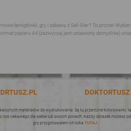
e łamigłówki, gry i zabawy z Sali Gier? To proste! Wybierz 
format papieru A4 (zazwyczaj jest ustawiony domyślnie) ora
DRTUSZ.PL
DOKTORTUSZ
dukacyjnych materiałów do wydrukowania. Są tu przeróżne kolorowanki, łam
sz coś ciekawego dla siebie lub swoich pociech. Każdy obrazek możesz od
gry przygotowałem ich kilka
TUTAJ
.