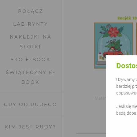
POŁĄCZ
LABIRYNTY
NAKLEJKI NA
SŁOIKI
EKO E-BOOK
Dosto
ŚWIĄTECZNY E-
Używamy ci
BOOK
bardziej pr
Zi
dopasować 
Materiały do druku z
GRY OD RUDEGO
Salagi
Jeśli się n
będą dopa
KIM JEST RUDY?