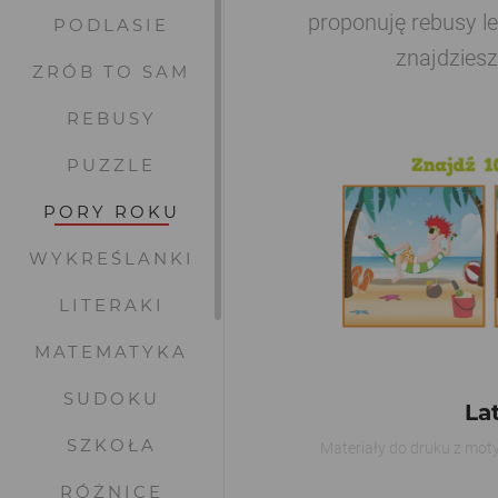
proponuję rebusy le
PODLASIE
znajdziesz
ZRÓB TO SAM
REBUSY
PUZZLE
PORY ROKU
WYKREŚLANKI
LITERAKI
MATEMATYKA
SUDOKU
La
SZKOŁA
Materiały do druku z moty
RÓŻNICE