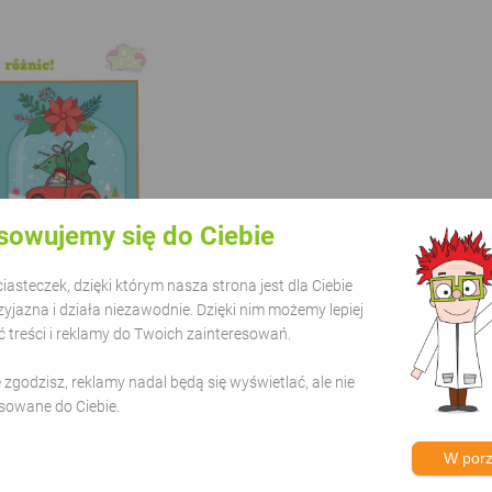
sowujemy się do Ciebie
asteczek, dzięki którym nasza strona jest dla Ciebie
zyjazna i działa niezawodnie. Dzięki nim możemy lepiej
ma
treści i reklamy do Twoich zainteresowań.
 motywem zimowym |
er.pl
ie zgodzisz, reklamy nadal będą się wyświetlać, ale nie
sowane do Ciebie.
W por