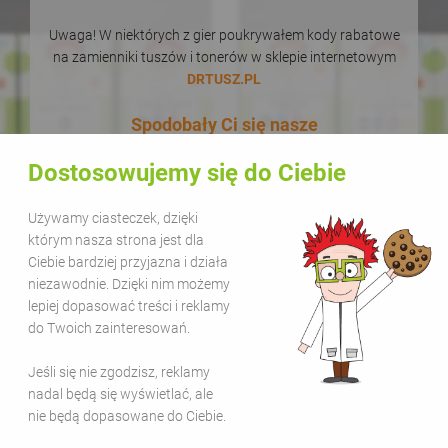
Uwaga! W niektórych z gier poukrywałem kody rabatowe
na zamienniki tuszów i tonerów w sklepie internetowym
DRTUSZ.PL
Spodobały Ci się nasze
łamigłówki i kolorowanki? Podaj
Dostosowujemy się do Ciebie
je dalej! W dodatku zupełnie za
darmo! Udostępnianie naszych
Używamy ciasteczek, dzięki
materiałów w celach
którym nasza strona jest dla
Ciebie bardziej przyjazna i działa
edukacyjnych jest bezpłatne.
niezawodnie. Dzięki nim możemy
Wystarczy, że zamieścisz na
lepiej dopasować treści i reklamy
swojej stronie lub kanale
do Twoich zainteresowań.
informację, że pochodzą one z
Jeśli się nie zgodzisz, reklamy
serwisu Sala Gier i dodasz link
nadal będą się wyświetlać, ale
www.salagier.pl
. Kolorową zabawą
nie będą dopasowane do Ciebie.
warto się dzielić!