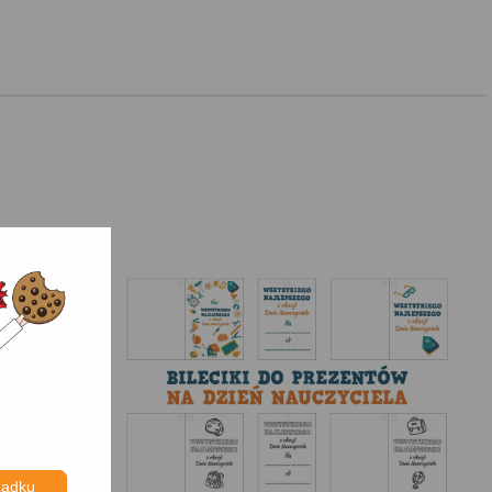
ządku