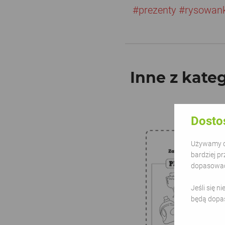
#prezenty
#rysowan
Inne z kateg
Dosto
Używamy ci
bardziej pr
dopasować 
Jeśli się n
będą dopa