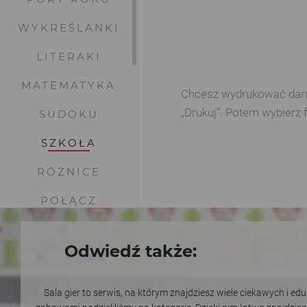
WYKREŚLANKI
LITERAKI
MATEMATYKA
Chcesz wydrukować darmow
„Drukuj”. Potem wybierz 
SUDOKU
SZKOŁA
RÓŻNICE
POŁĄCZ
LABIRYNTY
Odwiedź także:
NAKLEJKI NA
SŁOIKI
Sala gier to serwis, na którym znajdziesz wiele ciekawych i e