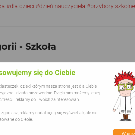
ka
#dla dzieci
#dzień nauczyciela
#przybory szkolne
orii - Szkoła
sowujemy się do Ciebie
asteczek, dzięki którym nasza strona jest dla Ciebie
zyjazna i działa niezawodnie. Dzięki nim możemy lepiej
treści i reklamy do Twoich zainteresowań.
ie zgodzisz, reklamy nadal będą się wyświetlać, ale nie
sowane do Ciebie.
W por