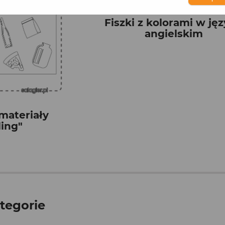
Fiszki z kolorami w ję
angielskim
materiały
ling"
tegorie