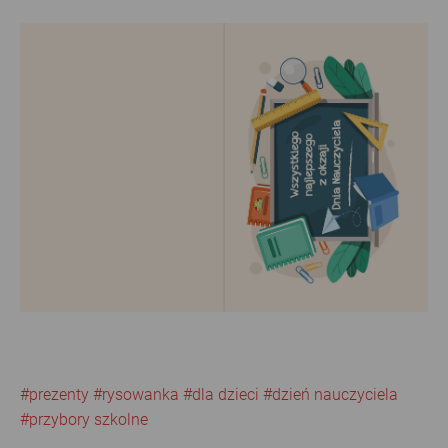
#prezenty
#rysowanka
#dla dzieci
#dzień nauczyciela
#przybory szkolne