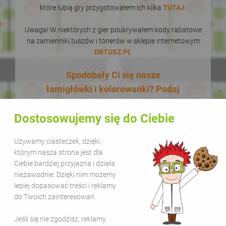
które lubią gry przygotowałem ich kilka
TUTAJ
.
Uwaga! W niektórych z gier poukrywałem kody rabatowe
na zamienniki tuszów i tonerów w sklepie internetowym
DRTUSZ.PL
Spodobały Ci się nasze
łamigłówki i kolorowanki? Podaj
je dalej! W dodatku zupełnie za
Dostosowujemy się do Ciebie
darmo! Udostępnianie naszych
materiałów w celach
Używamy ciasteczek, dzięki
edukacyjnych jest bezpłatne.
którym nasza strona jest dla
Wystarczy, że zamieścisz na
Ciebie bardziej przyjazna i działa
swojej stronie lub kanale
niezawodnie. Dzięki nim możemy
lepiej dopasować treści i reklamy
informację, że pochodzą one z
do Twoich zainteresowań.
serwisu Sala Gier i dodasz link
www.salagier.pl
. Kolorową zabawą
Jeśli się nie zgodzisz, reklamy