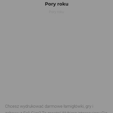
Pory roku
Pory roku
Chcesz wydrukować darmowe łamigłówki, gry i
zabawy z Sali Gier? To proste! Wybierz interesujący Cię