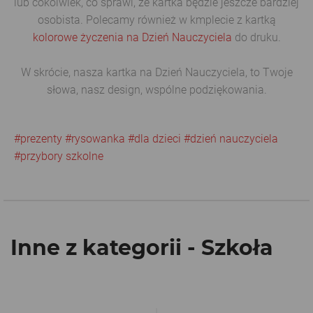
lub cokolwiek, co sprawi, że kartka będzie jeszcze bardziej
osobista. Polecamy również w kmplecie z kartką
kolorowe życzenia na Dzień Nauczyciela
do druku.
W skrócie, nasza kartka na Dzień Nauczyciela, to Twoje
słowa, nasz design, wspólne podziękowania.
#prezenty
#rysowanka
#dla dzieci
#dzień nauczyciela
#przybory szkolne
Inne z kategorii - Szkoła