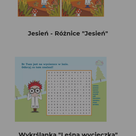
Jesień - Różnice "Jesień"
Wykrślanka "Leśna wycieczka"