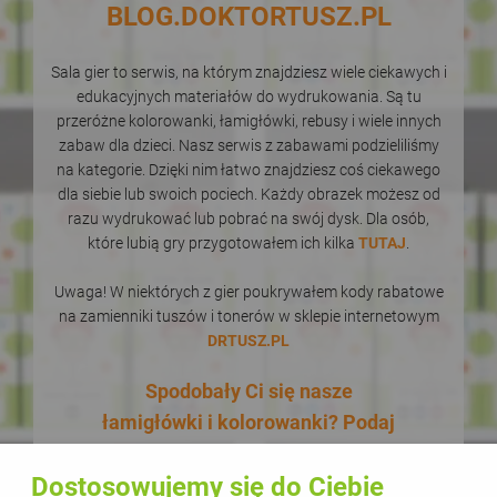
BLOG.DOKTORTUSZ.PL
Sala gier to serwis, na którym znajdziesz wiele ciekawych i
edukacyjnych materiałów do wydrukowania. Są tu
przeróżne kolorowanki, łamigłówki, rebusy i wiele innych
zabaw dla dzieci. Nasz serwis z zabawami podzieliliśmy
na kategorie. Dzięki nim łatwo znajdziesz coś ciekawego
dla siebie lub swoich pociech. Każdy obrazek możesz od
razu wydrukować lub pobrać na swój dysk. Dla osób,
które lubią gry przygotowałem ich kilka
TUTAJ
.
Uwaga! W niektórych z gier poukrywałem kody rabatowe
na zamienniki tuszów i tonerów w sklepie internetowym
DRTUSZ.PL
Spodobały Ci się nasze
łamigłówki i kolorowanki? Podaj
je dalej! W dodatku zupełnie za
Dostosowujemy się do Ciebie
darmo! Udostępnianie naszych