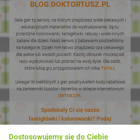
BLOG.DOKTORTUSZ.PL
Sala gier to serwis, na którym znajdziesz wiele ciekawych i
edukacyjnych materiałów do wydrukowania. Są tu
przeróżne kolorowanki, łamigłówki, rebusy i wiele innych
zabaw dla dzieci. Nasz serwis z zabawami podzieliliśmy
na kategorie. Dzięki nim łatwo znajdziesz coś ciekawego
dla siebie lub swoich pociech. Każdy obrazek możesz od
razu wydrukować lub pobrać na swój dysk. Dla osób,
które lubią gry przygotowałem ich kilka
TUTAJ
.
Uwaga! W niektórych z gier poukrywałem kody rabatowe
na zamienniki tuszów i tonerów w sklepie internetowym
DRTUSZ.PL
Spodobały Ci się nasze
łamigłówki i kolorowanki? Podaj
je dalej! W dodatku zupełnie za
Dostosowujemy się do Ciebie
darmo! Udostępnianie naszych