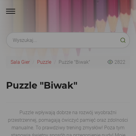
Sala Gier
Puzzle
Puzzle "Biwak"
2822
Puzzle "Biwak"
Puzzle wpływają dobrze na rozwój wyobraźni
przestrzennej, pomagają ćwiczyć pamięć oraz zdolności
manualne. To prawdziwy trening zmysłów! Poza tym
stanowią świetny sposób na przegonienie nudy! Moje