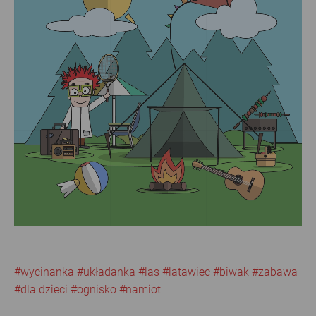
#wycinanka
#układanka
#las
#latawiec
#biwak
#zabawa
#dla dzieci
#ognisko
#namiot