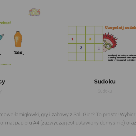
sy
Sudoku
y
Sudoku
e łamigłówki, gry i zabawy z Sali Gier? To proste! Wybierz 
format papieru A4 (zazwyczaj jest ustawiony domyślnie) ora