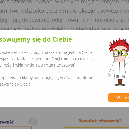
ię z czterech równań, w których rolę zmiennych pełn
łom Twoje dziecko będzie miało okazję poćwiczyć
bejmują dodawanie, odejmowanie i mnożenie oraz in
nieniem tradycyjnych lekcji matematyki w szkole
sowujemy się do Ciebie
adka
#zabawa
#drzewo
#ognisko
asteczek, dzięki którym nasza strona jest dla Ciebie
zyjazna i działa niezawodnie. Dzięki nim możemy lepiej
treści i reklamy do Twoich zainteresowań.
ie zgodzisz, reklamy nadal będą się wyświetlać, ale nie
sowane do Ciebie.
gorii - Matematyka
W por