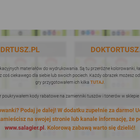
DRTUSZ.PL
DOKTORTUSZ
dukacyjnych materiałów do wydrukowania. Są tu przeróżne kolorowanki, łam
sz coś ciekawego dla siebie lub swoich pociech. Każdy obrazek możesz od
gry przygotowałem ich kilka
TUTAJ
.
er poukrywałem kody rabatowe na zamienniki tuszów i tonerów w sklepi
rowanki? Podaj je dalej! W dodatku zupełnie za darmo! 
amieścisz na swojej stronie lub kanale informację, że p
www.salagier.pl
. Kolorową zabawą warto się dzielić!