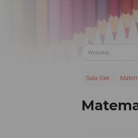
Sala Gier
Matem
Matema