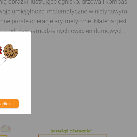
ią obrazki ilustrujące ognisko, drzewa i kompas.
 swoje umiejętności matematyczne w nietypowym
ne proste operacje arytmetyczne. Materiał jest
 lub podczas samodzielnych ćwiczeń domowych.
ządku