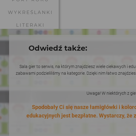
WYKREŚLANKI
LITERAKI
MATEMATYKA
Odwiedź także:
SUDOKU
SZKOŁA
Sala gier to serwis, na którym znajdziesz wiele ciekawych i e
zabawami podzieliliśmy na kategorie. Dzięki nim łatwo znajdzie
RÓŻNICE
POŁĄCZ
Uwaga! W niektórych z gi
LABIRYNTY
Spodobały Ci się nasze łamigłówki i kolo
NAKLEJKI NA
edukacyjnych jest bezpłatne. Wystarczy, że z
SŁOIKI