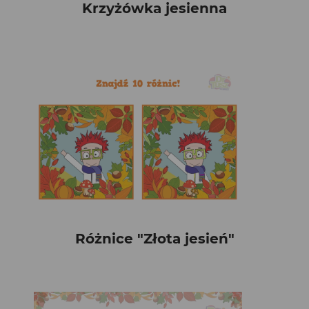
Krzyżówka jesienna
Różnice "Złota jesień"