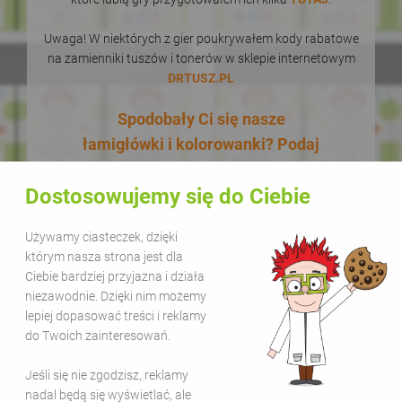
Uwaga! W niektórych z gier poukrywałem kody rabatowe
na zamienniki tuszów i tonerów w sklepie internetowym
DRTUSZ.PL
Spodobały Ci się nasze
łamigłówki i kolorowanki? Podaj
je dalej! W dodatku zupełnie za
Dostosowujemy się do Ciebie
darmo! Udostępnianie naszych
materiałów w celach
Używamy ciasteczek, dzięki
edukacyjnych jest bezpłatne.
którym nasza strona jest dla
Wystarczy, że zamieścisz na
Ciebie bardziej przyjazna i działa
swojej stronie lub kanale
niezawodnie. Dzięki nim możemy
lepiej dopasować treści i reklamy
informację, że pochodzą one z
do Twoich zainteresowań.
serwisu Sala Gier i dodasz link
www.salagier.pl
. Kolorową zabawą
Jeśli się nie zgodzisz, reklamy
warto się dzielić!
nadal będą się wyświetlać, ale