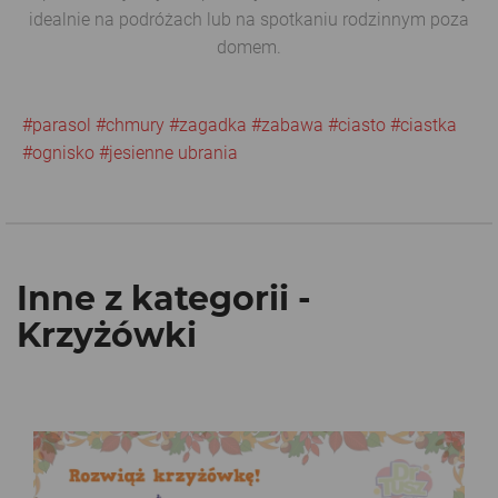
idealnie na podróżach lub na spotkaniu rodzinnym poza
domem.
#parasol
#chmury
#zagadka
#zabawa
#ciasto
#ciastka
#ognisko
#jesienne ubrania
Inne z kategorii -
Krzyżówki