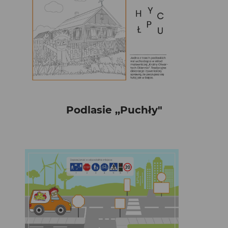
Podlasie ,,Puchły"