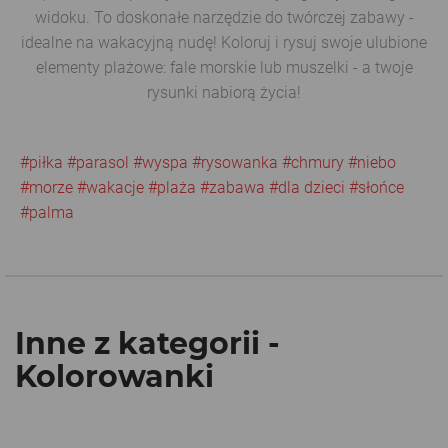
widoku. To doskonałe narzędzie do twórczej zabawy -
idealne na wakacyjną nudę! Koloruj i rysuj swoje ulubione
elementy plażowe: fale morskie lub muszelki - a twoje
rysunki nabiorą życia!
#piłka
#parasol
#wyspa
#rysowanka
#chmury
#niebo
#morze
#wakacje
#plaża
#zabawa
#dla dzieci
#słońce
#palma
Inne z kategorii -
Kolorowanki