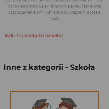
oznacza każdy numer na obrazku i dopasować do niego
odpowiedni kolor. Dzięki temu utrwala się liczenie oraz
rozpoznawanie cyfr – umiejętności ważne w procesie
nauki.
#cyfry
#rysowanka
#zabawa
#kod
Inne z kategorii - Szkoła