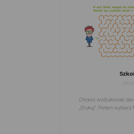
Szko
Szkoł
Chcesz wydrukować darmow
„Drukuj”. Potem wybierz 