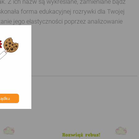
ak. Z ich nazw są wykreślane, zamieniane bądź
skonała forma edukacyjnej rozrywki dla Twojej
anie jego elastyczności poprzez analizowanie
.
ządku