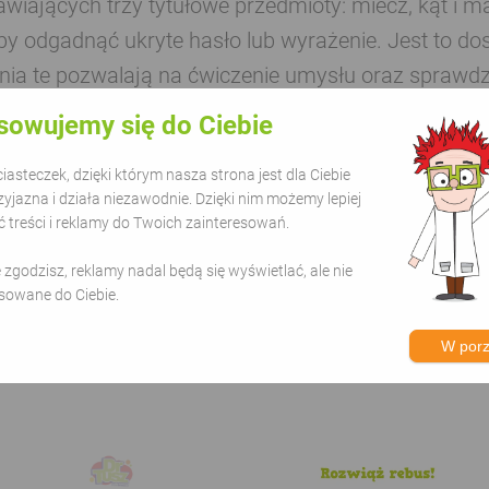
wiających trzy tytułowe przedmioty: miecz, kąt i m
by odgadnąć ukryte hasło lub wyrażenie. Jest to do
nia te pozwalają na ćwiczenie umysłu oraz sprawdz
różnych wariantów liter
sowujemy się do Ciebie
asteczek, dzięki którym nasza strona jest dla Ciebie
#dla dzieci
#kwiaty
zyjazna i działa niezawodnie. Dzięki nim możemy lepiej
treści i reklamy do Twoich zainteresowań.
ie zgodzisz, reklamy nadal będą się wyświetlać, ale nie
sowane do Ciebie.
orii - Rebusy
W por