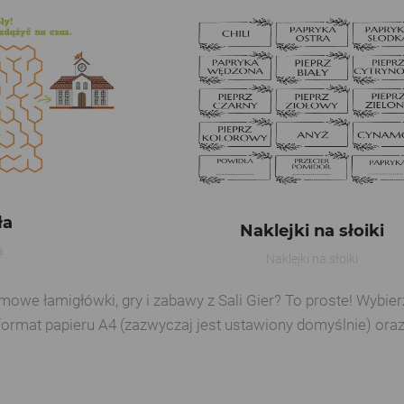
ła
Naklejki na słoiki
a
Naklejki na słoiki
e łamigłówki, gry i zabawy z Sali Gier? To proste! Wybierz 
format papieru A4 (zazwyczaj jest ustawiony domyślnie) ora