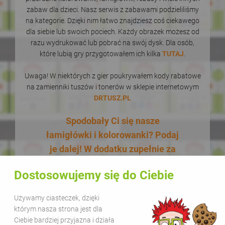
zabaw dla dzieci. Nasz serwis z zabawami podzieliliśmy
na kategorie. Dzięki nim łatwo znajdziesz coś ciekawego
dla siebie lub swoich pociech. Każdy obrazek możesz od
razu wydrukować lub pobrać na swój dysk. Dla osób,
które lubią gry przygotowałem ich kilka
TUTAJ
.
Uwaga! W niektórych z gier poukrywałem kody rabatowe
na zamienniki tuszów i tonerów w sklepie internetowym
DRTUSZ.PL
Spodobały Ci się nasze
łamigłówki i kolorowanki? Podaj
je dalej! W dodatku zupełnie za
darmo! Udostępnianie naszych
Dostosowujemy się do Ciebie
materiałów w celach
edukacyjnych jest bezpłatne.
Używamy ciasteczek, dzięki
Wystarczy, że zamieścisz na
którym nasza strona jest dla
swojej stronie lub kanale
Ciebie bardziej przyjazna i działa