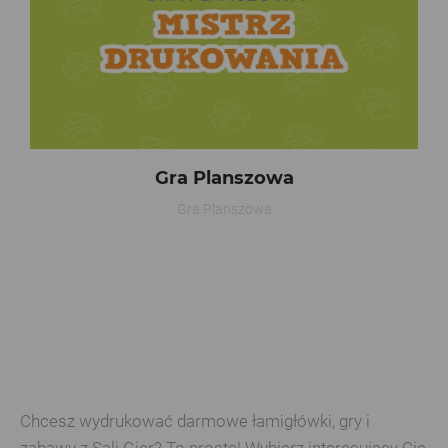
Gra Planszowa
Gra Planszowa
Chcesz wydrukować darmowe łamigłówki, gry i
zabawy z Sali Gier? To proste! Wybierz interesujący Cię