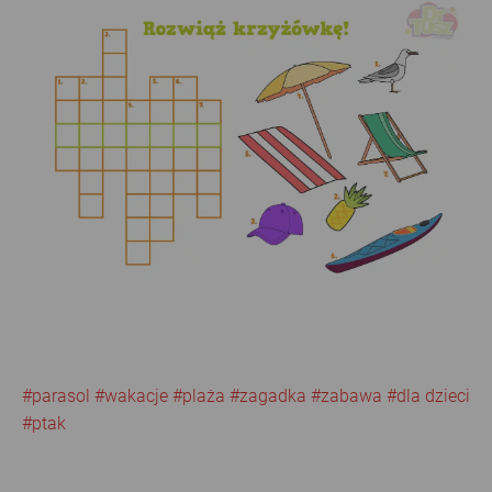
#parasol
#wakacje
#plaża
#zagadka
#zabawa
#dla dzieci
#ptak