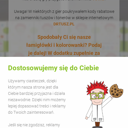
Uwaga! W niektórych z gier poukrywałem kody rabatowe
na zamienniki tuszów i tonerów w sklepie internetowym
DRTUSZ.PL
Spodobały Ci się nasze
łamigłówki i kolorowanki? Podaj
je dalej! W dodatku zupełnie za
darmo! Udostępnianie naszych
Dostosowujemy się do Ciebie
materiałów w celach
edukacyjnych jest bezpłatne.
Używamy ciasteczek, dzięki
Wystarczy, że zamieścisz na
którym nasza strona jest dla
swojej stronie lub kanale
Ciebie bardziej przyjazna i działa
niezawodnie. Dzięki nim możemy
informację, że pochodzą one z
lepiej dopasować treści i reklamy
serwisu Sala Gier i dodasz link
do Twoich zainteresowań.
www.salagier.pl
. Kolorową zabawą
warto się dzielić!
Jeśli się nie zgodzisz, reklamy