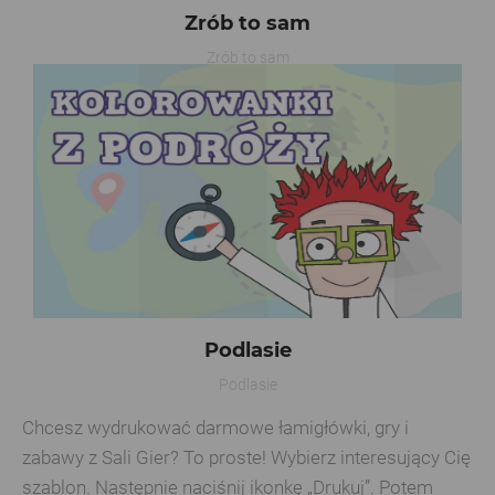
Zrób to sam
Zrób to sam
Podlasie
Podlasie
Chcesz wydrukować darmowe łamigłówki, gry i
zabawy z Sali Gier? To proste! Wybierz interesujący Cię
szablon. Następnie naciśnij ikonkę „Drukuj”. Potem