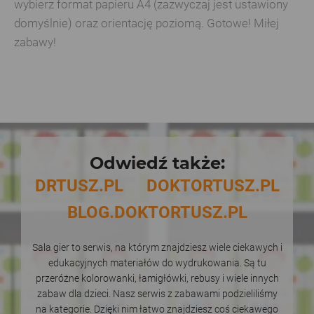
wybierz format papieru A4 (zazwyczaj jest ustawiony
domyślnie) oraz orientację poziomą. Gotowe! Miłej
zabawy!
Odwiedź także:
DRTUSZ.PL
DOKTORTUSZ.PL
BLOG.DOKTORTUSZ.PL
Sala gier to serwis, na którym znajdziesz wiele ciekawych i
edukacyjnych materiałów do wydrukowania. Są tu
przeróżne kolorowanki, łamigłówki, rebusy i wiele innych
zabaw dla dzieci. Nasz serwis z zabawami podzieliliśmy
na kategorie. Dzięki nim łatwo znajdziesz coś ciekawego