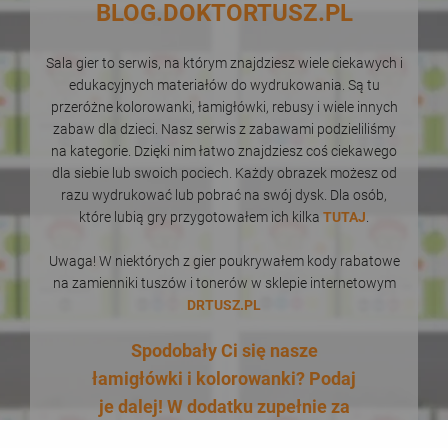
BLOG.DOKTORTUSZ.PL
Sala gier to serwis, na którym znajdziesz wiele ciekawych i
edukacyjnych materiałów do wydrukowania. Są tu
przeróżne kolorowanki, łamigłówki, rebusy i wiele innych
zabaw dla dzieci. Nasz serwis z zabawami podzieliliśmy
na kategorie. Dzięki nim łatwo znajdziesz coś ciekawego
dla siebie lub swoich pociech. Każdy obrazek możesz od
razu wydrukować lub pobrać na swój dysk. Dla osób,
które lubią gry przygotowałem ich kilka
TUTAJ
.
Uwaga! W niektórych z gier poukrywałem kody rabatowe
na zamienniki tuszów i tonerów w sklepie internetowym
DRTUSZ.PL
Spodobały Ci się nasze
łamigłówki i kolorowanki? Podaj
je dalej! W dodatku zupełnie za
darmo! Udostępnianie naszych