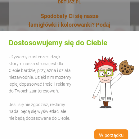
DRTUSZ.PL
Spodobały Ci się nasze
łamigłówki i kolorowanki? Podaj
je dalej! W dodatku zupełnie za
Dostosowujemy się do Ciebie
darmo! Udostępnianie naszych
materiałów w celach
Używamy ciasteczek, dzięki
edukacyjnych jest bezpłatne.
którym nasza strona jest dla
Wystarczy, że zamieścisz na
Ciebie bardziej przyjazna i działa
swojej stronie lub kanale
niezawodnie. Dzięki nim możemy
lepiej dopasować treści i reklamy
informację, że pochodzą one z
do Twoich zainteresowań.
serwisu Sala Gier i dodasz link
www.salagier.pl
. Kolorową zabawą
Jeśli się nie zgodzisz, reklamy
warto się dzielić!
nadal będą się wyświetlać, ale
nie będą dopasowane do Ciebie.
W porządku