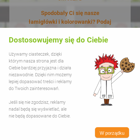
Spodobały Ci się nasze
łamigłówki i kolorowanki? Podaj
je dalej! W dodatku zupełnie za
Dostosowujemy się do Ciebie
darmo! Udostępnianie naszych
materiałów w celach
Używamy ciasteczek, dzięki
edukacyjnych jest bezpłatne.
którym nasza strona jest dla
Wystarczy, że zamieścisz na
Ciebie bardziej przyjazna i działa
swojej stronie lub kanale
niezawodnie. Dzięki nim możemy
lepiej dopasować treści i reklamy
informację, że pochodzą one z
do Twoich zainteresowań.
serwisu Sala Gier i dodasz link
www.salagier.pl
. Kolorową zabawą
Jeśli się nie zgodzisz, reklamy
warto się dzielić!
nadal będą się wyświetlać, ale
nie będą dopasowane do Ciebie.
W porządku