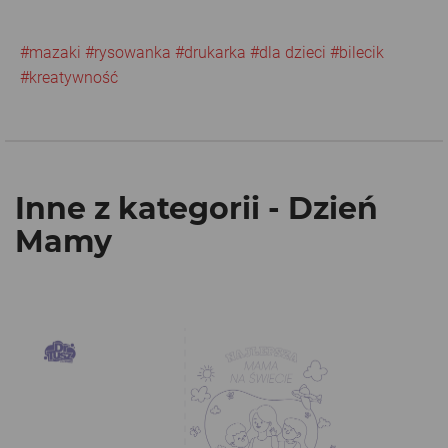
#mazaki
#rysowanka
#drukarka
#dla dzieci
#bilecik
#kreatywność
Inne z kategorii - Dzień
Mamy