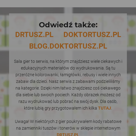
Odwiedź także:
DRTUSZ.PL
DOKTORTUSZ.PL
BLOG.DOKTORTUSZ.PL
Sala gier to serwis, na którym znajdziesz wiele ciekawych i
edukacyjnych materiałów do wydrukowania. Są tu
przeróżne kolorowanki, łamigłówki, rebusy i wiele innych
zabaw dla dzieci. Nasz serwis z zabawami podzieliliśmy
na kategorie. Dzięki nim łatwo znajdziesz coś ciekawego
dla siebie lub swoich pociech. Każdy obrazek możesz od
razu wydrukować lub pobrać na swój dysk. Dla osób,
które lubią gry przygotowałem ich kilka
TUTAJ
.
Uwaga! W niektórych z gier poukrywałem kody rabatowe
na zamienniki tuszów i tonerów w sklepie internetowym
DRTUSZ.PL