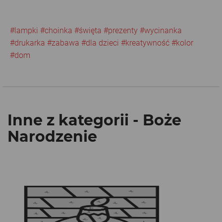
#lampki
#choinka
#święta
#prezenty
#wycinanka
#drukarka
#zabawa
#dla dzieci
#kreatywność
#kolor
#dom
Inne z kategorii - Boże
Narodzenie