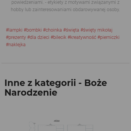
powiedzeniami. - etykiety z motywami związanymi z
hobby lub zainteresowaniami obdarowywanej osoby.
#lampki
#bombki
#choinka
#święta
#święty mikołaj
#prezenty
#dla dzieci
#bilecik
#kreatywność
#pierniczki
#naklejka
Inne z kategorii - Boże
Narodzenie