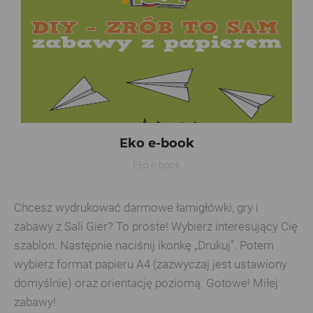
Eko e-book
Eko e-book
Chcesz wydrukować darmowe łamigłówki, gry i
zabawy z Sali Gier? To proste! Wybierz interesujący Cię
szablon. Następnie naciśnij ikonkę „Drukuj”. Potem
wybierz format papieru A4 (zazwyczaj jest ustawiony
domyślnie) oraz orientację poziomą. Gotowe! Miłej
zabawy!