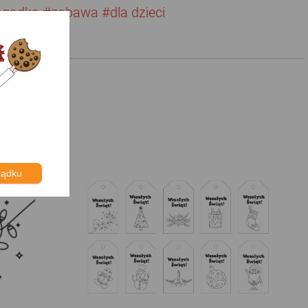
agadka
#zabawa
#dla dzieci
ządku