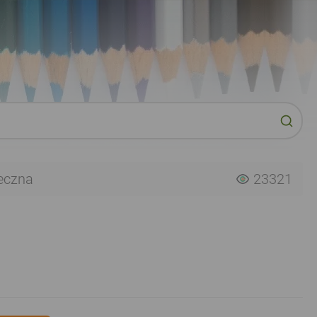
eczna
23321