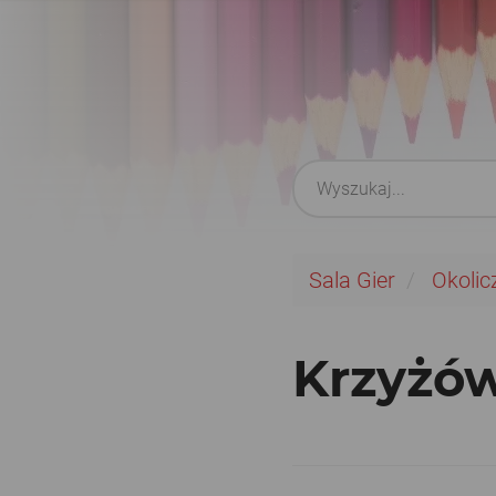
Sala Gier
Okolic
Krzyżó