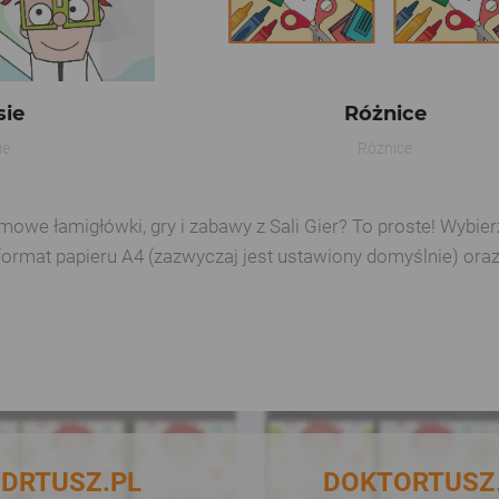
sie
Różnice
ie
Różnice
e łamigłówki, gry i zabawy z Sali Gier? To proste! Wybierz 
format papieru A4 (zazwyczaj jest ustawiony domyślnie) ora
DRTUSZ.PL
DOKTORTUSZ