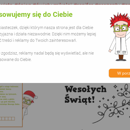
więta
#śnieg
#święty mikołaj
#renifer
#prezenty
#z
sowujemy się do Ciebie
asteczek, dzięki którym nasza strona jest dla Ciebie
zyjazna i działa niezawodnie. Dzięki nim możemy lepiej
treści i reklamy do Twoich zainteresowań.
gorii - Boże Narodzenie
ie zgodzisz, reklamy nadal będą się wyświetlać, ale nie
sowane do Ciebie.
W por