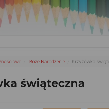
znościowe
Boże Narodzenie
Krzyżówka świąt
wka świąteczna