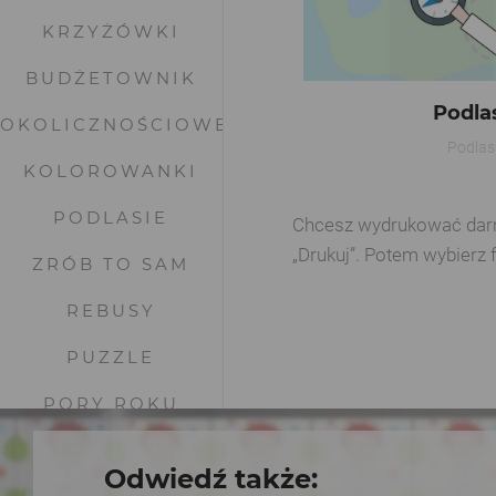
KRZYŻÓWKI
BUDŻETOWNIK
Podla
OKOLICZNOŚCIOWE
Podlas
KOLOROWANKI
PODLASIE
Chcesz wydrukować darmow
„Drukuj”. Potem wybierz 
ZRÓB TO SAM
REBUSY
PUZZLE
PORY ROKU
WYKREŚLANKI
Odwiedź także: