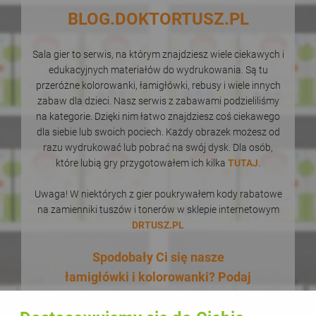
BLOG.DOKTORTUSZ.PL
Sala gier to serwis, na którym znajdziesz wiele ciekawych i
edukacyjnych materiałów do wydrukowania. Są tu
przeróżne kolorowanki, łamigłówki, rebusy i wiele innych
zabaw dla dzieci. Nasz serwis z zabawami podzieliliśmy
na kategorie. Dzięki nim łatwo znajdziesz coś ciekawego
dla siebie lub swoich pociech. Każdy obrazek możesz od
razu wydrukować lub pobrać na swój dysk. Dla osób,
które lubią gry przygotowałem ich kilka
TUTAJ
.
Uwaga! W niektórych z gier poukrywałem kody rabatowe
na zamienniki tuszów i tonerów w sklepie internetowym
DRTUSZ.PL
Spodobały Ci się nasze
łamigłówki i kolorowanki? Podaj
je dalej! W dodatku zupełnie za