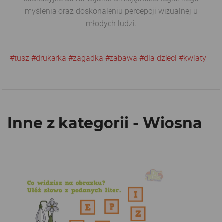
myślenia oraz doskonaleniu percepcji wizualnej u
młodych ludzi.
#tusz
#drukarka
#zagadka
#zabawa
#dla dzieci
#kwiaty
Inne z kategorii - Wiosna