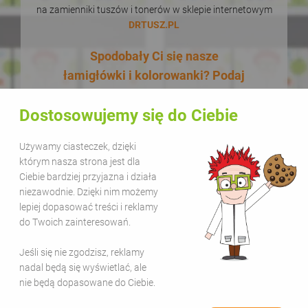
na zamienniki tuszów i tonerów w sklepie internetowym
DRTUSZ.PL
Spodobały Ci się nasze
łamigłówki i kolorowanki? Podaj
je dalej! W dodatku zupełnie za
Dostosowujemy się do Ciebie
darmo! Udostępnianie naszych
materiałów w celach
Używamy ciasteczek, dzięki
edukacyjnych jest bezpłatne.
którym nasza strona jest dla
Wystarczy, że zamieścisz na
Ciebie bardziej przyjazna i działa
swojej stronie lub kanale
niezawodnie. Dzięki nim możemy
lepiej dopasować treści i reklamy
informację, że pochodzą one z
do Twoich zainteresowań.
serwisu Sala Gier i dodasz link
www.salagier.pl
. Kolorową zabawą
Jeśli się nie zgodzisz, reklamy
warto się dzielić!
nadal będą się wyświetlać, ale
nie będą dopasowane do Ciebie.