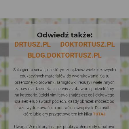
Odwiedź także:
DRTUSZ.PL
DOKTORTUSZ.PL
BLOG.DOKTORTUSZ.PL
Sala gier to serwis, na którym znajdziesz wiele ciekawych i
edukacyjnych materiałów do wydrukowania. Są tu
przeróżne kolorowanki, łamigłówki, rebusy i wiele innych
zabaw dla dzieci. Nasz serwis z zabawami podzieliliśmy
na kategorie. Dzięki nim łatwo znajdziesz coś ciekawego
dla siebie lub swoich pociech. Każdy obrazek możesz od
razu wydrukować lub pobrać na swój dysk. Dla osób,
które lubią gry przygotowałem ich kilka
TUTAJ
.
Uwaga! W niektórych z gier poukrywałem kody rabatowe