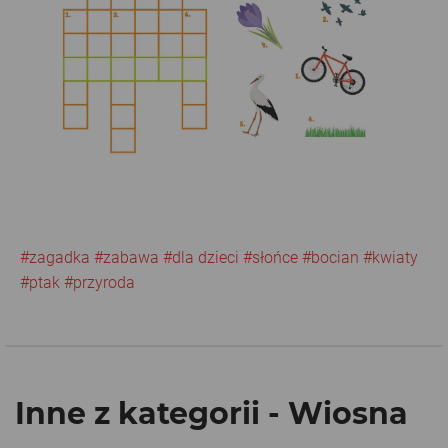
#zagadka
#zabawa
#dla dzieci
#słońce
#bocian
#kwiaty
#ptak
#przyroda
Inne z kategorii - Wiosna