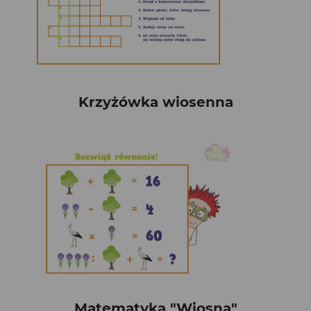
Krzyżówka wiosenna
Matematyka "Wiosna"