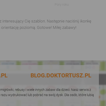
Pory roku
interesujący Cię szablon. Następnie naciśnij ikonkę
z orientację poziomą. Gotowe! Miłej zabawy!
.PL
BLOG.DOKTORTUSZ.PL
igłówki, rebusy i wiele innych zabaw dla dzieci. Nasz serwis z
 razu wydrukować lub pobrać na swój dysk. Dla osób, które lubią