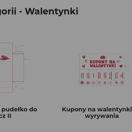
orii - Walentynki
 pudełko do
Kupony na walentynki
z II
wyrywania