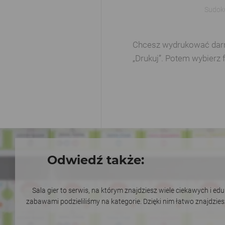
Sudok
Chcesz wydrukować darmow
„Drukuj”. Potem wybierz 
Odwiedź także:
Sala gier to serwis, na którym znajdziesz wiele ciekawych i e
zabawami podzieliliśmy na kategorie. Dzięki nim łatwo znajdzie