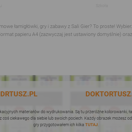
u
Szkoła
e łamigłówki, gry i zabawy z Sali Gier? To proste! Wybierz 
format papieru A4 (zazwyczaj jest ustawiony domyślnie) ora
DRTUSZ.PL
DOKTORTUSZ
dukacyjnych materiałów do wydrukowania. Są tu przeróżne kolorowanki, łam
sz coś ciekawego dla siebie lub swoich pociech. Każdy obrazek możesz od
gry przygotowałem ich kilka
TUTAJ
.