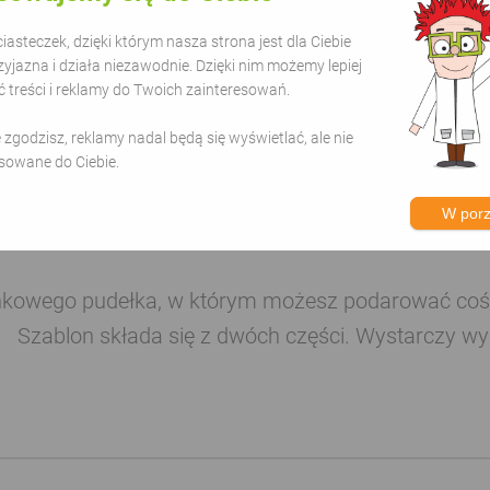
asteczek, dzięki którym nasza strona jest dla Ciebie
zyjazna i działa niezawodnie. Dzięki nim możemy lepiej
treści i reklamy do Twoich zainteresowań.
ie zgodzisz, reklamy nadal będą się wyświetlać, ale nie
sowane do Ciebie.
W por
nkowego pudełka, w którym możesz podarować coś b
Szablon składa się z dwóch części. Wystarczy wy