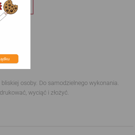
ządku
liskiej osoby. Do samodzielnego wykonania.
drukować, wyciąć i złożyć.