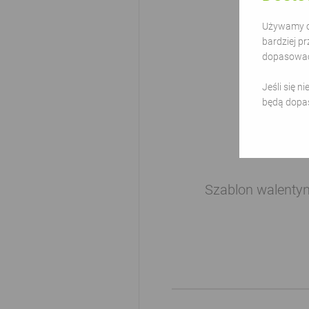
Używamy ci
bardziej pr
dopasować 
Jeśli się n
będą dopa
Szablon walenty