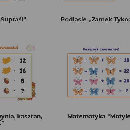
,Supraśl"
Podlasie ,,Zamek Tyko
nia, kasztan,
Matematyka "Motyle
ć"