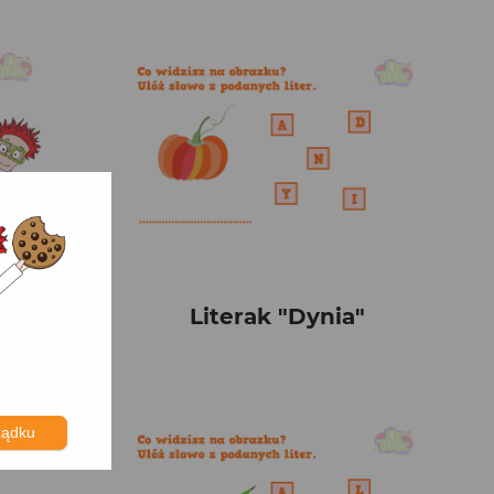
la"
Literak "Dynia"
ządku