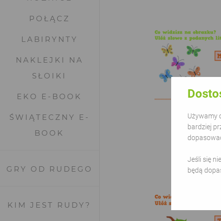
POŁĄCZ
LABIRYNTY
NAKLEJKI NA
SŁOIKI
Dosto
EKO E-BOOK
Używamy ci
ŚWIĄTECZNY E-
bardziej pr
BOOK
dopasować 
Literak 
Jeśli się n
GRY OD RUDEGO
będą dopa
KIM JEST RUDY?