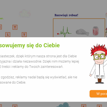
sowujemy się do Ciebie
asteczek, dzięki którym nasza strona jest dla Ciebie
zyjazna i działa niezawodnie. Dzięki nim możemy lepiej
treści i reklamy do Twoich zainteresowań.
"Motyle"
Rebus "Puls, foka, co
ie zgodzisz, reklamy nadal będą się wyświetlać, ale nie
sowane do Ciebie.
W por