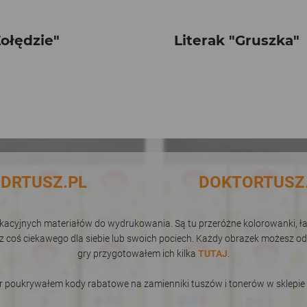
Żołędzie"
Literak "Gruszka"
DRTUSZ.PL
DOKTORTUSZ
dukacyjnych materiałów do wydrukowania. Są tu przeróżne kolorowanki, łam
sz coś ciekawego dla siebie lub swoich pociech. Każdy obrazek możesz od
gry przygotowałem ich kilka
TUTAJ
.
er poukrywałem kody rabatowe na zamienniki tuszów i tonerów w sklepi