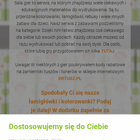
Sala gier to serwis, na którym znajdziesz wiele ciekawych i
edukacyjnych materiałów do wydrukowania. Są tu
przeróżne kolorowanki, łamigłówki, rebusy i wiele innych
zabaw dla dzieci. Nasz serwis z zabawami podzieliliśmy
na kategorie. Dzięki nim łatwo znajdziesz coś ciekawego
dla siebie lub swoich pociech. Każdy obrazek możesz od
razu wydrukować lub pobrać na swój dysk. Dla osób,
które lubią gry przygotowałem ich kilka
TUTAJ
.
Uwaga! W niektórych z gier poukrywałem kody rabatowe
na zamienniki tuszów i tonerów w sklepie internetowym
DRTUSZ.PL
Spodobały Ci się nasze
łamigłówki i kolorowanki? Podaj
je dalej! W dodatku zupełnie za
darmo! Udostępnianie naszych
Dostosowujemy się do Ciebie
materiałów w celach
edukacyjnych jest bezpłatne.