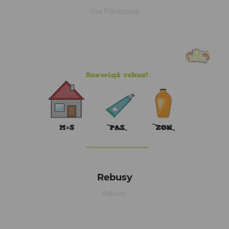
Gra Planszowa
Rebusy
Rebusy