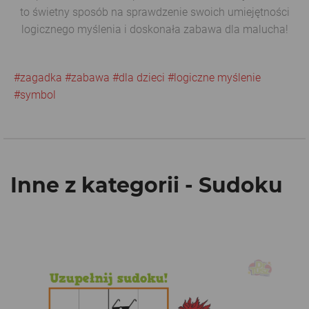
to świetny sposób na sprawdzenie swoich umiejętności
logicznego myślenia i doskonała zabawa dla malucha!
#zagadka
#zabawa
#dla dzieci
#logiczne myślenie
#symbol
Inne z kategorii - Sudoku