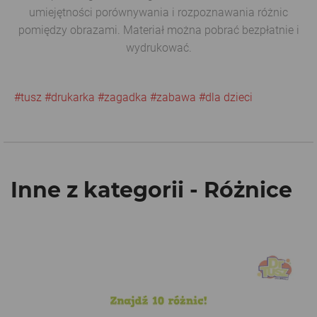
umiejętności porównywania i rozpoznawania różnic
pomiędzy obrazami. Materiał można pobrać bezpłatnie i
wydrukować.
#tusz
#drukarka
#zagadka
#zabawa
#dla dzieci
Inne z kategorii - Różnice