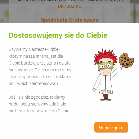
DRTUSZ.PL
Spodobały Ci się nasze
łamigłówki i kolorowanki? Podaj
Dostosowujemy się do Ciebie
je dalej! W dodatku zupełnie za
darmo! Udostępnianie naszych
Używamy ciasteczek, dzięki
materiałów w celach
którym nasza strona jest dla
Ciebie bardziej przyjazna i działa
edukacyjnych jest bezpłatne.
niezawodnie. Dzięki nim możemy
Wystarczy, że zamieścisz na
lepiej dopasować treści i reklamy
swojej stronie lub kanale
do Twoich zainteresowań.
informację, że pochodzą one z
Jeśli się nie zgodzisz, reklamy
serwisu Sala Gier i dodasz link
nadal będą się wyświetlać, ale
www.salagier.pl
. Kolorową zabawą
nie będą dopasowane do Ciebie.
warto się dzielić!
W porządku