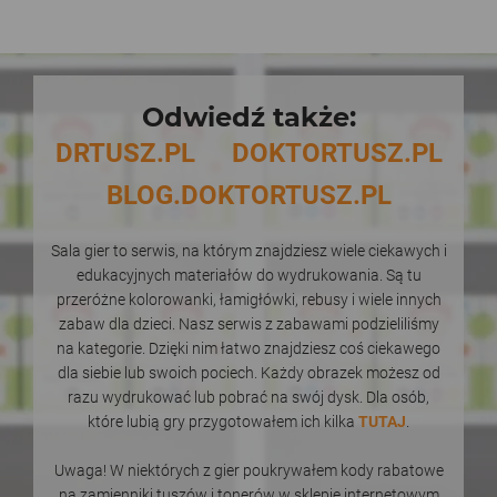
Odwiedź także:
DRTUSZ.PL
DOKTORTUSZ.PL
BLOG.DOKTORTUSZ.PL
Sala gier to serwis, na którym znajdziesz wiele ciekawych i
edukacyjnych materiałów do wydrukowania. Są tu
przeróżne kolorowanki, łamigłówki, rebusy i wiele innych
zabaw dla dzieci. Nasz serwis z zabawami podzieliliśmy
na kategorie. Dzięki nim łatwo znajdziesz coś ciekawego
dla siebie lub swoich pociech. Każdy obrazek możesz od
razu wydrukować lub pobrać na swój dysk. Dla osób,
które lubią gry przygotowałem ich kilka
TUTAJ
.
Uwaga! W niektórych z gier poukrywałem kody rabatowe
na zamienniki tuszów i tonerów w sklepie internetowym