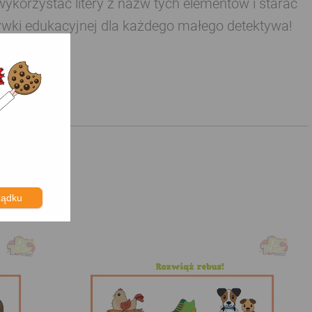
korzystać litery z nazw tych elementów i starać
rywki edukacyjnej dla każdego małego detektywa!
ządku