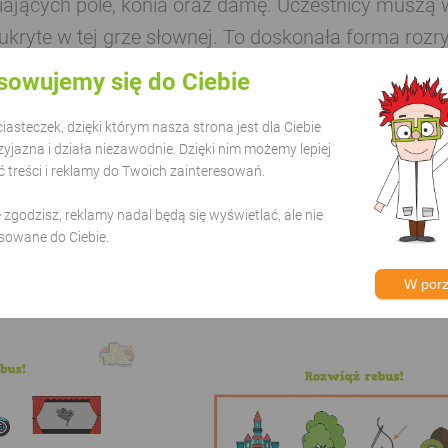
jących pole, konia oraz damę. Uczestnicy muszą wy
ukryte w tej grze słownej. To doskonała forma roz
sowujemy się do Ciebie
#dla dzieci
#karty
#zwierzęta
#przyroda
asteczek, dzięki którym nasza strona jest dla Ciebie
zyjazna i działa niezawodnie. Dzięki nim możemy lepiej
treści i reklamy do Twoich zainteresowań.
ie zgodzisz, reklamy nadal będą się wyświetlać, ale nie
sowane do Ciebie.
orii - Rebusy
W por