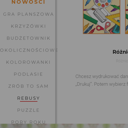
NOWOŚCI
GRA PLANSZOWA
KRZYŻÓWKI
BUDŻETOWNIK
OKOLICZNOŚCIOWE
Różni
Różni
KOLOROWANKI
PODLASIE
Chcesz wydrukować darmow
„Drukuj”. Potem wybierz 
ZRÓB TO SAM
REBUSY
PUZZLE
PORY ROKU