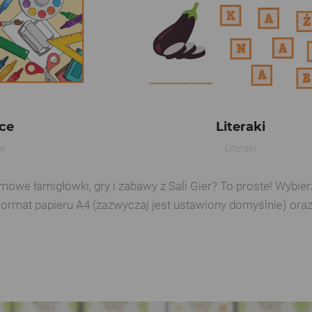
ce
Literaki
ce
Literaki
e łamigłówki, gry i zabawy z Sali Gier? To proste! Wybierz 
format papieru A4 (zazwyczaj jest ustawiony domyślnie) ora