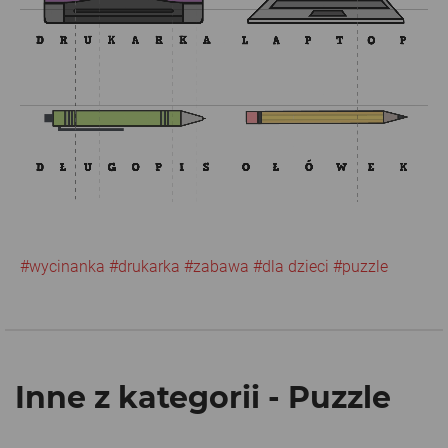
#wycinanka
#drukarka
#zabawa
#dla dzieci
#puzzle
Inne z kategorii - Puzzle