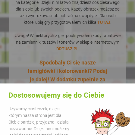
na kategorie. Dzięki nim łatwo znajdziesz coś ciekawego
dla siebie lub swoich pociech. Każdy obrazek możesz od
razu wydrukować lub pobrać na swój dysk. Dla osób,
które lubią gry przygotowałem ich kilka
TUTAJ
.
Uwaga! W niektórych z gier poukrywałem kody rabatowe
na zamienniki tuszów i tonerów w sklepie internetowym
DRTUSZ.PL
Spodobały Ci się nasze
łamigłówki i kolorowanki? Podaj
je dalej! W dodatku zupełnie za
darmo! Udostępnianie naszych
Dostosowujemy się do Ciebie
materiałów w celach
edukacyjnych jest bezpłatne.
Używamy ciasteczek, dzięki
Wystarczy, że zamieścisz na
którym nasza strona jest dla
swojej stronie lub kanale
Ciebie bardziej przyjazna i działa
niezawodnie. Dzięki nim możemy
informację, że pochodzą one z