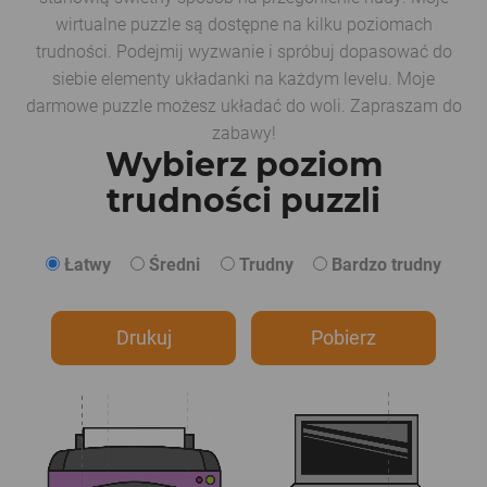
wirtualne puzzle są dostępne na kilku poziomach
trudności. Podejmij wyzwanie i spróbuj dopasować do
siebie elementy układanki na każdym levelu. Moje
darmowe puzzle możesz układać do woli. Zapraszam do
zabawy!
Wybierz poziom
trudności puzzli
Łatwy
Średni
Trudny
Bardzo trudny
Drukuj
Pobierz