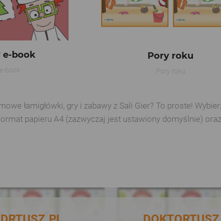
 e-book
Pory roku
e-book
Pory roku
e łamigłówki, gry i zabawy z Sali Gier? To proste! Wybierz 
format papieru A4 (zazwyczaj jest ustawiony domyślnie) ora
DRTUSZ.PL
DOKTORTUSZ