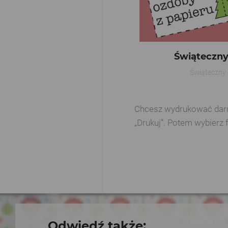
Świąteczny
Świąteczny 
Chcesz wydrukować darmow
„Drukuj”. Potem wybierz 
Odwiedź także: