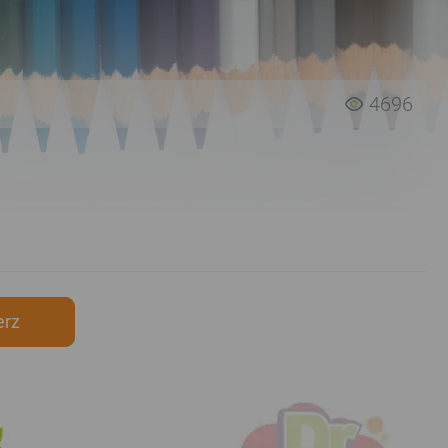
4696
erz