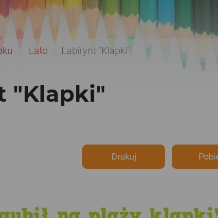
oku
Lato
Labirynt "Klapki"
t "Klapki"
Drukuj
Pobi