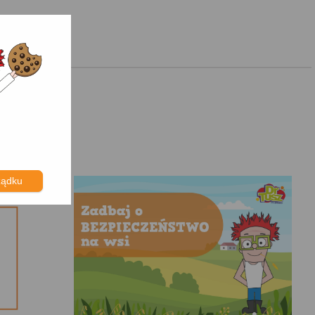
ządku