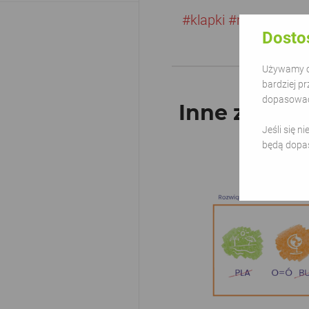
#klapki
#morze
#wak
Dosto
Używamy ci
bardziej pr
dopasować 
Inne z kateg
Jeśli się n
będą dopa