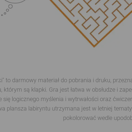
pki" to darmowy materiał do pobrania i druku, przez
, którym są klapki. Gra jest łatwa w obsłudze i zap
 się logicznego myślenia i wytrwałości oraz ćwic
wa plansza labiryntu utrzymana jest w letniej tema
pokolorować wedle upodo