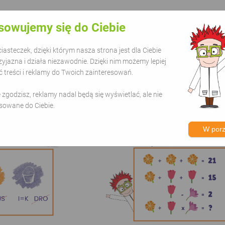
acje
#plaża
#zabawa
#dla dzieci
sowujemy się do Ciebie
asteczek, dzięki którym nasza strona jest dla Ciebie
zyjazna i działa niezawodnie. Dzięki nim możemy lepiej
treści i reklamy do Twoich zainteresowań.
orii - Lato
ie zgodzisz, reklamy nadal będą się wyświetlać, ale nie
sowane do Ciebie.
W por