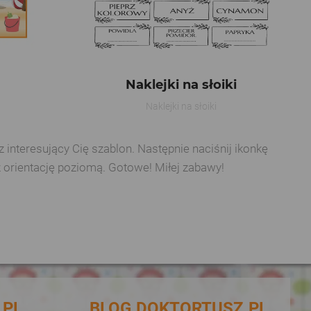
Naklejki na słoiki
Naklejki na słoiki
interesujący Cię szablon. Następnie naciśnij ikonkę
z orientację poziomą. Gotowe! Miłej zabawy!
.PL
BLOG.DOKTORTUSZ.PL