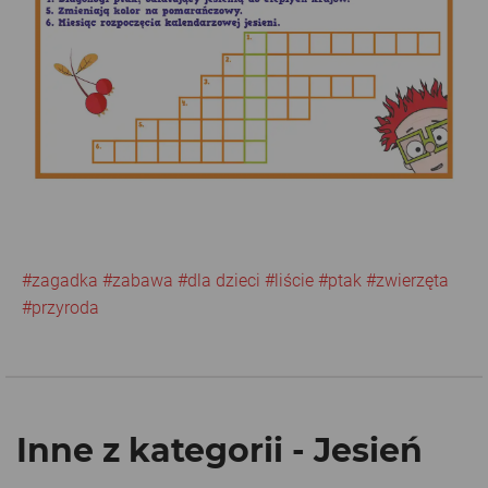
#zagadka
#zabawa
#dla dzieci
#liście
#ptak
#zwierzęta
#przyroda
Inne z kategorii - Jesień