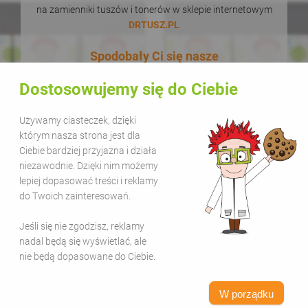
na zamienniki tuszów i tonerów w sklepie internetowym
DRTUSZ.PL
Spodobały Ci się nasze
łamigłówki i kolorowanki? Podaj
Dostosowujemy się do Ciebie
je dalej! W dodatku zupełnie za
darmo! Udostępnianie naszych
Używamy ciasteczek, dzięki
materiałów w celach
którym nasza strona jest dla
edukacyjnych jest bezpłatne.
Ciebie bardziej przyjazna i działa
niezawodnie. Dzięki nim możemy
Wystarczy, że zamieścisz na
lepiej dopasować treści i reklamy
swojej stronie lub kanale
do Twoich zainteresowań.
informację, że pochodzą one z
Jeśli się nie zgodzisz, reklamy
serwisu Sala Gier i dodasz link
nadal będą się wyświetlać, ale
www.salagier.pl
. Kolorową zabawą
nie będą dopasowane do Ciebie.
warto się dzielić!
W porządku