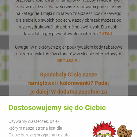
zabaw dla dzieci. Nasz serwis z zabawami podzieliliśmy
na kategorie. Dzięki nim łatwo znajdziesz coś ciekawego
dla siebie lub swoich pociech. Każdy obrazek możesz od
razu wydrukować lub pobrać na swój dysk. Dla osób,
które lubią gry przygotowałem ich kilka
TUTAJ
.
Uwaga! W niektórych z gier poukrywałem kody rabatowe
na zamienniki tuszów i tonerów w sklepie internetowym
DRTUSZ.PL
Spodobały Ci się nasze
łamigłówki i kolorowanki? Podaj
je dalej! W dodatku zupełnie za
darmo! Udostępnianie naszych
Dostosowujemy się do Ciebie
materiałów w celach
edukacyjnych jest bezpłatne.
Używamy ciasteczek, dzięki
Wystarczy, że zamieścisz na
którym nasza strona jest dla
swojej stronie lub kanale
Ciebie bardziej przyjazna i działa