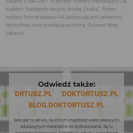
zabawy z Sali Gier? To proste! Wybierz interesujący Cię
szablon. Następnie naciśnij ikonkę „Drukuj”. Potem
wybierz format papieru A4 (zazwyczaj jest ustawiony
domyślnie) oraz orientację poziomą. Gotowe! Miłej
zabawy!
Odwiedź także:
DRTUSZ.PL
DOKTORTUSZ.PL
BLOG.DOKTORTUSZ.PL
Sala gier to serwis, na którym znajdziesz wiele ciekawych i
edukacyjnych materiałów do wydrukowania. Są tu
przeróżne kolorowanki, łamigłówki, rebusy i wiele innych