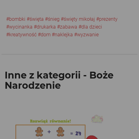
#bombki
#święta
#śnieg
#święty mikołaj
#prezenty
#wycinanka
#drukarka
#zabawa
#dla dzieci
#kreatywność
#dom
#naklejka
#wyzwanie
Inne z kategorii - Boże
Narodzenie