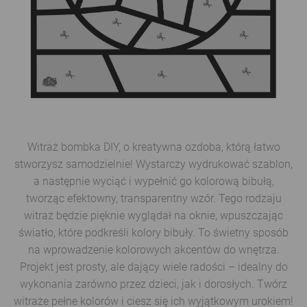
Witraż bombka DIY, o kreatywna ozdoba, którą łatwo
stworzysz samodzielnie! Wystarczy wydrukować szablon,
a następnie wyciąć i wypełnić go kolorową bibułą,
tworząc efektowny, transparentny wzór. Tego rodzaju
witraż będzie pięknie wyglądał na oknie, wpuszczając
światło, które podkreśli kolory bibuły. To świetny sposób
na wprowadzenie kolorowych akcentów do wnętrza.
Projekt jest prosty, ale dający wiele radości – idealny do
wykonania zarówno przez dzieci, jak i dorosłych. Twórz
witraże pełne kolorów i ciesz się ich wyjątkowym urokiem!