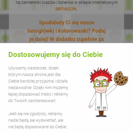
na zamienniki tuszów i tonerów w sklepie internetowym
DRTUSZ.PL
Spodobały Ci się nasze
łamigłówki i kolorowanki? Podaj
je dalej! W dodatku zupełnie za
darmo! Udostępnianie naszych
Dostosowujemy się do Ciebie
materiałów w celach
edukacyjnych jest bezpłatne.
Używamy ciasteczek, dzięki
Wystarczy, że zamieścisz na
którym nasza strona jest dla
swojej stronie lub kanale
Ciebie bardziej przyjazna i działa
niezawodnie. Dzięki nim możemy
informację, że pochodzą one z
lepiej dopasować treści i reklamy
serwisu Sala Gier i dodasz link
do Twoich zainteresowań.
www.salagier.pl
. Kolorową zabawą
warto się dzielić!
Jeśli się nie zgodzisz, reklamy
nadal będą się wyświetlać, ale
nie będą dopasowane do Ciebie.