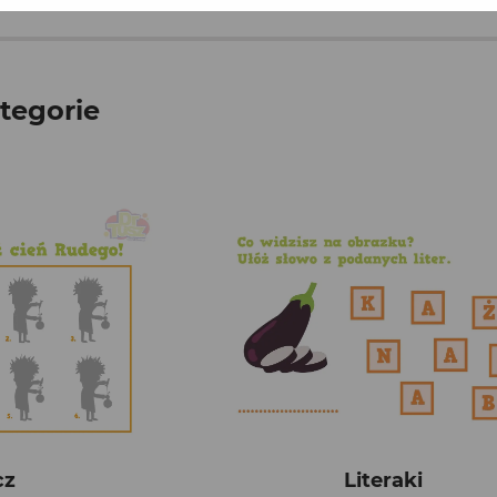
tegorie
cz
Literaki