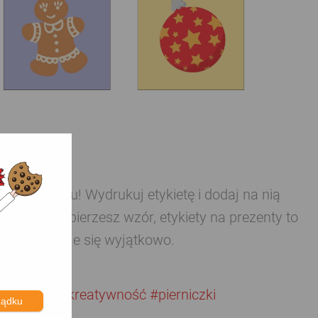
 upominku! Wydrukuj etykietę i dodaj na nią
go, jaki wybierzesz wzór, etykiety na prezenty to
soba poczuje się wyjątkowo.
i
#bilecik
#kreatywność
#pierniczki
ządku