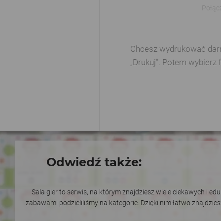
Połąc
Chcesz wydrukować darmow
„Drukuj”. Potem wybierz 
Odwiedź także:
Sala gier to serwis, na którym znajdziesz wiele ciekawych i e
zabawami podzieliliśmy na kategorie. Dzięki nim łatwo znajdzie