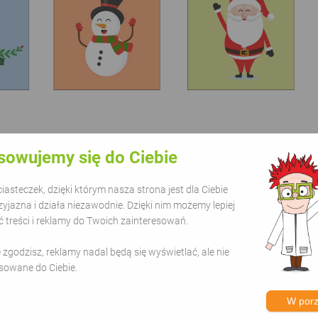
sowujemy się do Ciebie
asteczek, dzięki którym nasza strona jest dla Ciebie
enty są niezbędnym elementem każdego świątecznego
zyjazna i działa niezawodnie. Dzięki nim możemy lepiej
a, zabawny cytat lub powiedzenie. Niezależnie od te
treści i reklamy do Twoich zainteresowań.
zawsze miły akcent, który sprawi, że obdarowana o
ie zgodzisz, reklamy nadal będą się wyświetlać, ale nie
sowane do Ciebie.
hoinka
#święta
#święty mikołaj
#prezenty
#dla dziec
W por