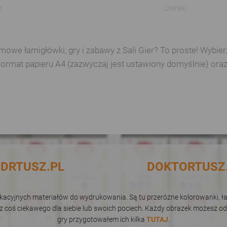
z
Literaki
e łamigłówki, gry i zabawy z Sali Gier? To proste! Wybierz 
format papieru A4 (zazwyczaj jest ustawiony domyślnie) ora
DRTUSZ.PL
DOKTORTUSZ
dukacyjnych materiałów do wydrukowania. Są tu przeróżne kolorowanki, łam
sz coś ciekawego dla siebie lub swoich pociech. Każdy obrazek możesz od
gry przygotowałem ich kilka
TUTAJ
.