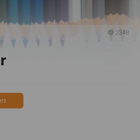
2348
r
erz