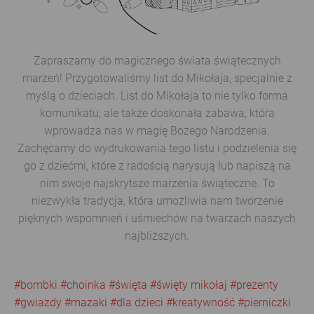
Zapraszamy do magicznego świata świątecznych
marzeń! Przygotowaliśmy list do Mikołaja, specjalnie z
myślą o dzieciach. List do Mikołaja to nie tylko forma
komunikatu, ale także doskonała zabawa, która
wprowadza nas w magię Bożego Narodzenia.
Zachęcamy do wydrukowania tego listu i podzielenia się
go z dziećmi, które z radością narysują lub napiszą na
nim swoje najskrytsze marzenia świąteczne. To
niezwykła tradycja, która umożliwia nam tworzenie
pięknych wspomnień i uśmiechów na twarzach naszych
najbliższych.
#bombki
#choinka
#święta
#święty mikołaj
#prezenty
#gwiazdy
#mazaki
#dla dzieci
#kreatywność
#pierniczki