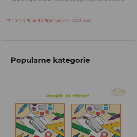
#bombki
#święta
#rysowanka
#zabawa
Popularne kategorie