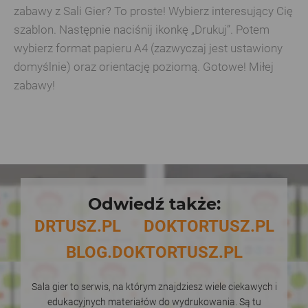
zabawy z Sali Gier? To proste! Wybierz interesujący Cię
szablon. Następnie naciśnij ikonkę „Drukuj”. Potem
wybierz format papieru A4 (zazwyczaj jest ustawiony
domyślnie) oraz orientację poziomą. Gotowe! Miłej
zabawy!
Odwiedź także:
DRTUSZ.PL
DOKTORTUSZ.PL
BLOG.DOKTORTUSZ.PL
Sala gier to serwis, na którym znajdziesz wiele ciekawych i
edukacyjnych materiałów do wydrukowania. Są tu