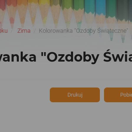
oku
Zima
Kolorowanka "Ozdoby Świąteczne"
wanka "Ozdoby Świ
Drukuj
Pobi