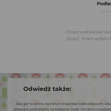
Podla
Podlas
Chcesz wydrukować darmow
„Drukuj”. Potem wybierz 
Odwiedź także:
Sala gier to serwis, na którym znajdziesz wiele ciekawych i e
zabawami podzieliliśmy na kategorie. Dzięki nim łatwo znajdzie