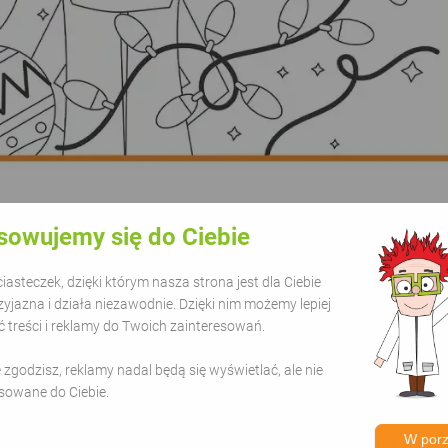
sowujemy się do Ciebie
nka "Ozdoby Świąteczne" to darmowe materiały do d
asteczek, dzięki którym nasza strona jest dla Ciebie
wy zimowe, a obrazek przedstawia ozdoby świąteczn
zyjazna i działa niezawodnie. Dzięki nim możemy lepiej
treści i reklamy do Twoich zainteresowań.
ealną okazją do wspólnego spędzenia czasu oraz nau
k i pokolorują go na swoje gusta! Wspaniale sprawd
ie zgodzisz, reklamy nadal będą się wyświetlać, ale nie
sowane do Ciebie.
W por
hoinka
#święta
#święty mikołaj
#zabawa
#dla dziec