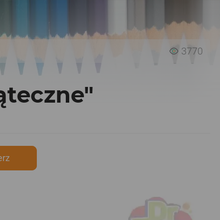
3770
ąteczne"
erz