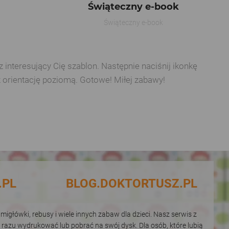
Świąteczny e-book
Świąteczny e-book
interesujący Cię szablon. Następnie naciśnij ikonkę
z orientację poziomą. Gotowe! Miłej zabawy!
.PL
BLOG.DOKTORTUSZ.PL
igłówki, rebusy i wiele innych zabaw dla dzieci. Nasz serwis z
 razu wydrukować lub pobrać na swój dysk. Dla osób, które lubią