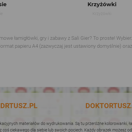
sie
Krzyżówki
ie
Krzyżówki
e łamigłówki, gry i zabawy z Sali Gier? To proste! Wybierz 
format papieru A4 (zazwyczaj jest ustawiony domyślnie) ora
DRTUSZ.PL
DOKTORTUSZ
dukacyjnych materiałów do wydrukowania. Są tu przeróżne kolorowanki, łam
sz coś ciekawego dla siebie lub swoich pociech. Każdy obrazek możesz od