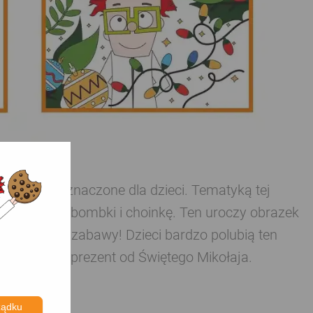
ruku przeznaczone dla dzieci. Tematyką tej
e: lampki, bombki i choinkę. Ten uroczy obrazek
ki poprzez zabawy! Dzieci bardzo polubią ten
zi się jako prezent od Świętego Mikołaja.
ządku
i