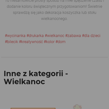
To niesamowicie prosty sposób na miłe spędzenie czasu i
dodanie koloru świątecznym przygotowaniom! Świetnie
sprawdzą się jako dekoracja koszyczka lub stołu
wielkanocnego.
#wycinanka
#drukarka
#wielkanoc
#zabawa
#dla dzieci
#bilecik
#kreatywność
#kolor
#dom
Inne z kategorii -
Wielkanoc