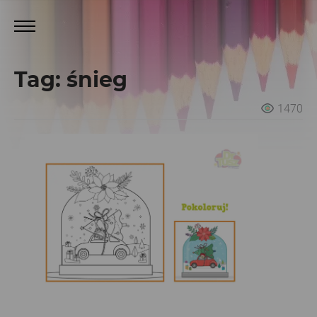
Tag: śnieg
1470